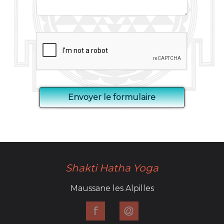
Shakti Hatha Yoga
Maussane les Alpilles